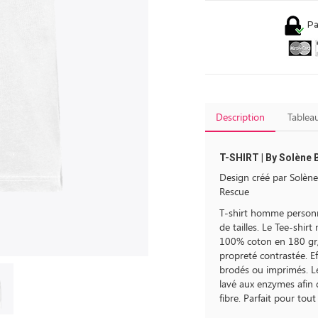
Pa
Description
Tableau
T-SHIRT | By Solène
Design créé par Solèn
Rescue
T-shirt homme personna
de tailles. Le Tee-shir
100% coton en 180 gr/
propreté contrastée. E
brodés ou imprimés. Le
lavé aux enzymes afin 
fibre. Parfait pour to